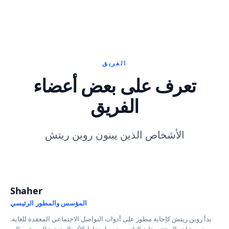
الفريق
تعرف على بعض أعضاء
الفريق
الأشخاص الذين يبنون روبن ريتش
Shaher
المؤسس
المؤسس والمطور الرئيسي
بدأ روبن ريتش كإجابة مطور على أدوات التواصل الاجتماعي المعقدة للغاية.
يقود شاهر المنتج بعقلية الباني، وتحويل نقاط الألم الحقيقية للمبدعين إلى